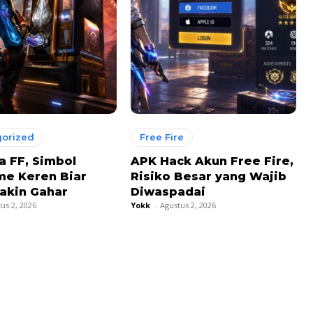
orized
Free Fire
 FF, Simbol
APK Hack Akun Free Fire,
me Keren Biar
Risiko Besar yang Wajib
Makin Gahar
Diwaspadai
us 2, 2026
Yokk
-
Agustus 2, 2026