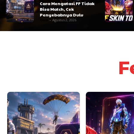
Cara Mengatasi FF Tidak
Bisa Match, Cek
Penyebabnya Dulu
Yokk
-
Agustus 2, 2026
F