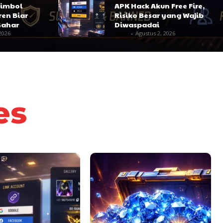
Simbol
APK Hack Akun Free Fire,
en Biar
Risiko Besar yang Wajib
Gahar
Diwaspadai
2026
Yokk
-
Agustus 2, 2026
es