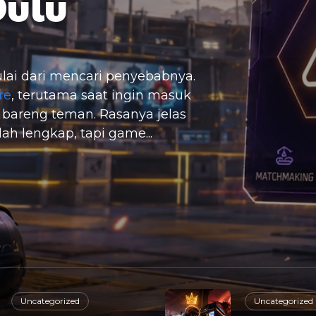
ulu
ulai dari mencari penyebabnya.
re
, terutama saat ingin masuk
 bareng teman. Rasanya jelas
h lengkap, tapi game...
Uncategorized
Uncategorized