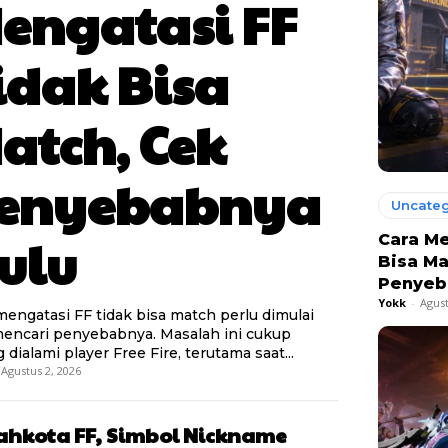
engatasi FF
idak Bisa
atch, Cek
enyebabnya
Uncateg
ulu
Cara Me
Bisa Ma
Penyeb
Yokk
-
Agust
mengatasi FF tidak bisa match perlu dimulai
mencari penyebabnya. Masalah ini cukup
 dialami player Free Fire, terutama saat...
Agustus 2, 2026
hkota FF, Simbol Nickname