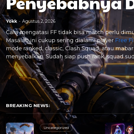
Penyebabnya D
Yokk
-
Agustus 2, 2026
Cara mengatasi FF tidak bisa match perlu dim
Masalah ini cukup sering dialami player
Free Fi
mode ranked, classic, Clash Squad, atau mabar
menyebalkan. Sudah siap push rank, squad suda
BREAKING NEWS:
Uncategorized