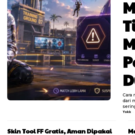
M
T
M
P
D
Cara 
dari 
sering
Yokk
-
Skin Tool FF Gratis, Aman Dipakai
Ma