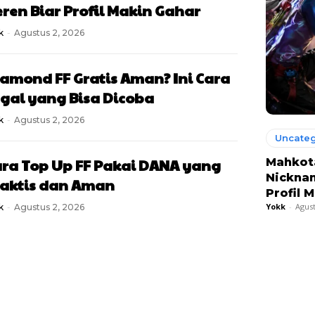
ren Biar Profil Makin Gahar
k
-
Agustus 2, 2026
amond FF Gratis Aman? Ini Cara
gal yang Bisa Dicoba
k
-
Agustus 2, 2026
Uncateg
ra Top Up FF Pakai DANA yang
Mahkota
Nickna
raktis dan Aman
Profil 
Yokk
-
Agust
k
-
Agustus 2, 2026