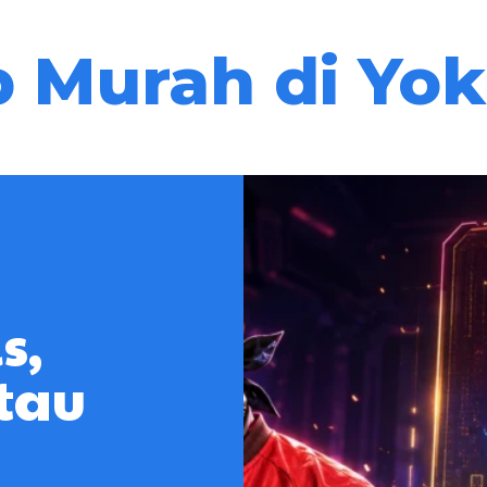
 Murah di Yo
s,
tau