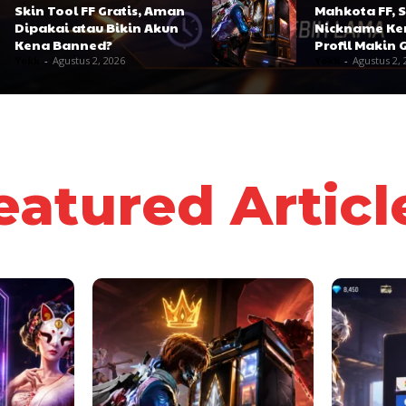
Skin Tool FF Gratis, Aman
Mahkota FF, 
Dipakai atau Bikin Akun
Nickname Ker
Kena Banned?
Profil Makin 
Yokk
-
Agustus 2, 2026
Yokk
-
Agustus 2, 
eatured Articl