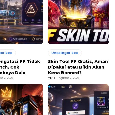
orized
Uncategorized
ngatasi FF Tidak
Skin Tool FF Gratis, Aman
tch, Cek
Dipakai atau Bikin Akun
abnya Dulu
Kena Banned?
us 2, 2026
Yokk
-
Agustus 2, 2026