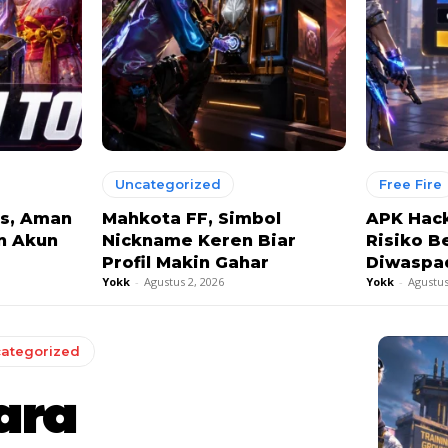
Uncategorized
Free Fire
is, Aman
Mahkota FF, Simbol
APK Hack
in Akun
Nickname Keren Biar
Risiko B
Profil Makin Gahar
Diwaspa
Yokk
-
Agustus 2, 2026
Yokk
-
Agustus
ategorized
ara