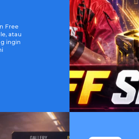
in Free
le, atau
g ingin
ni