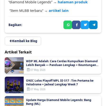
“diamond Mobile Legends” →
halaman produk
“Item MLBB terbaru” →
artikel lain
Bagikan:
Kembali ke Blog
Artikel Terkait
WDP ML Adalah: Cara Cerdas Kumpulkan Diamond
Lebih Banyak — Panduan Lengkap + Keuntungan
Menumpuknya
07 May 2026
ONIC Lolos Playoff MPL ID S17 : Tim Pertama ke
Velodrome + Jadwal Lengkap Week 7
07 May 2026
Update Harga Diamond Mobile Legends: Bang
Bang (ML)