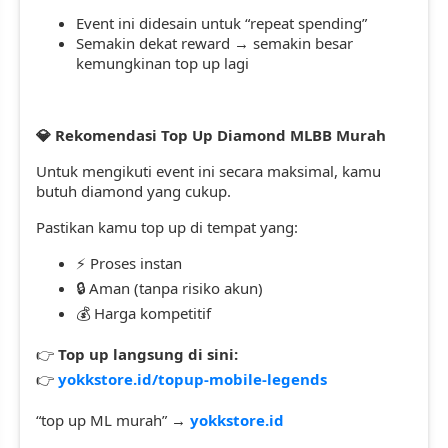
Event ini didesain untuk “repeat spending”
Semakin dekat reward → semakin besar
kemungkinan top up lagi
Rekomendasi Top Up Diamond MLBB Murah
💎
Untuk mengikuti event ini secara maksimal, kamu
butuh diamond yang cukup.
Pastikan kamu top up di tempat yang:
Proses instan
⚡
Aman (tanpa risiko akun)
🔒
Harga kompetitif
💰
Top up langsung di sini:
👉
yokkstore.id/topup-mobile-legends
👉
“top up ML murah” →
yokkstore.id