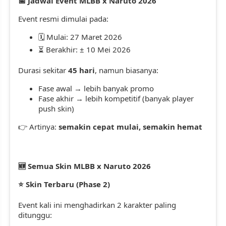
Jadwal Event MLBB x Naruto 2026
📅
Event resmi dimulai pada:
Mulai: 27 Maret 2026
🗓️
Berakhir: ± 10 Mei 2026
⏳
Durasi sekitar
45 hari
, namun biasanya:
Fase awal → lebih banyak promo
Fase akhir → lebih kompetitif (banyak player
push skin)
Artinya:
semakin cepat mulai, semakin hemat
👉
Semua Skin MLBB x Naruto 2026
🆕
Skin Terbaru (Phase 2)
⭐
Event kali ini menghadirkan 2 karakter paling
ditunggu: