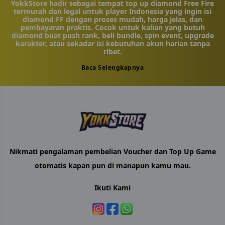
YokkStore hadir sebagai tempat top up diamond Free Fire
termurah dan legal untuk player Indonesia yang ingin isi
diamond FF dengan proses mudah, harga jelas, dan
pembayaran praktis. Cocok untuk kalian yang butuh
diamond buat push rank, beli bundle, spin event, upgrade
karakter, atau sekadar isi kebutuhan akun harian tanpa
ribet.
Free Fire sendiri masih jadi salah satu game battle royale
Baca Selengkapnya
mobile yang ramai dimainkan di Indonesia. Karena itu,
kebutuhan diamond juga makin sering dicari, terutama
saat ada event menarik, skin baru, bundle limited, atau
item yang sayang kalau dilewatkan. Dengan layanan top up
yang mudah dipahami, player bisa pilih nominal diamond
sesuai kebutuhan dan menyelesaikan pembayaran dengan
lebih nyaman.
Di YokkStore, proses top up diamond FF dibuat simpel.
Kalian cukup masukkan ID akun Free Fire, pilih nominal
Nikmati pengalaman pembelian Voucher dan Top Up Game
diamond, tentukan metode pembayaran, isi nomor
WhatsApp aktif, lalu selesaikan pembayaran. Setelah
otomatis kapan pun di manapun kamu mau.
pembayaran berhasil, pesanan akan diproses sesuai sistem
yang tersedia.
Ikuti Kami
Beli diamond FF jadi lebih praktis untuk kebutuhan push
rank, mabar bareng squad, ikut event, atau upgrade
tampilan akun biar makin siap masuk lobby.