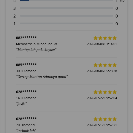
4
1167
3
0
2
0
1
0
082*******
Membership Mingguan 2x
2026-08-08 01:14:01
"Mantep lah pokoknyaw"
085*******
300 Diamond
2026-08-06 05:28:38
"Gercep Mantap Adminya good"
628*******
140 Diamond
2026-07-22 09:52:04
"josjis"
628*******
70 Diamond
2026-07-17 09:57:21
"terbaik lah"