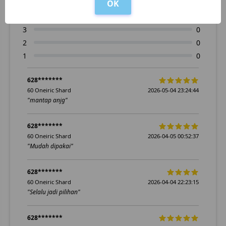
OK
5
19
4
2
3
0
2
0
1
0
628*******
60 Oneiric Shard
2026-05-04 23:24:44
"mantap anjg"
628*******
60 Oneiric Shard
2026-04-05 00:52:37
"Mudah dipakai"
628*******
60 Oneiric Shard
2026-04-04 22:23:15
"Selalu jadi pilihan"
628*******