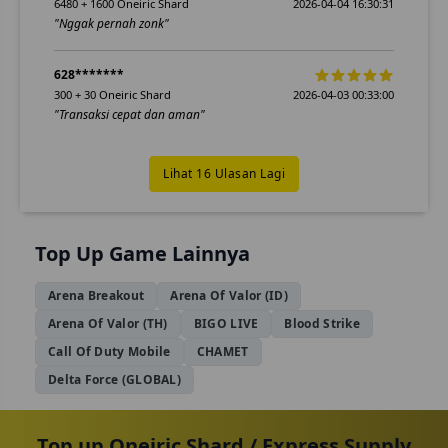
6480 + 1600 Oneiric Shard
2026-04-04 16:30:31
"Nggak pernah zonk"
628*******
300 + 30 Oneiric Shard
2026-04-03 00:33:00
"Transaksi cepat dan aman"
Lihat 16 Ulasan Lagi
Top Up Game Lainnya
Arena Breakout
Arena Of Valor (ID)
Arena Of Valor (TH)
BIGO LIVE
Blood Strike
Call Of Duty Mobile
CHAMET
Delta Force (GLOBAL)
Top up Oneiric Shard / Express Supply